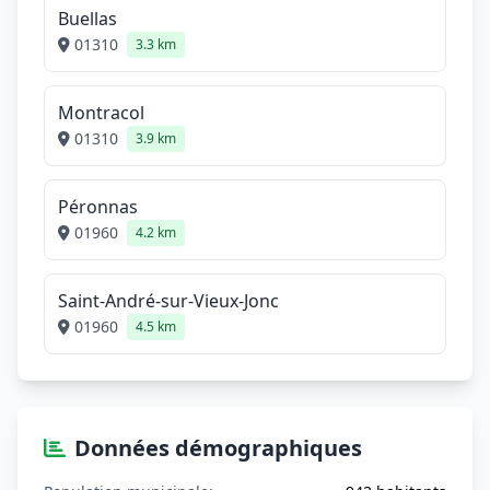
Buellas
01310
3.3 km
Montracol
01310
3.9 km
Péronnas
01960
4.2 km
Saint-André-sur-Vieux-Jonc
01960
4.5 km
Données démographiques