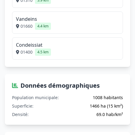
01310
3.9 km
Vandeins
01660
4.4 km
Condeissiat
01400
4.5 km
Données démographiques
Population municipale:
1008 habitants
Superficie:
1466 ha (15 km²)
Densité:
69.0 hab/km²