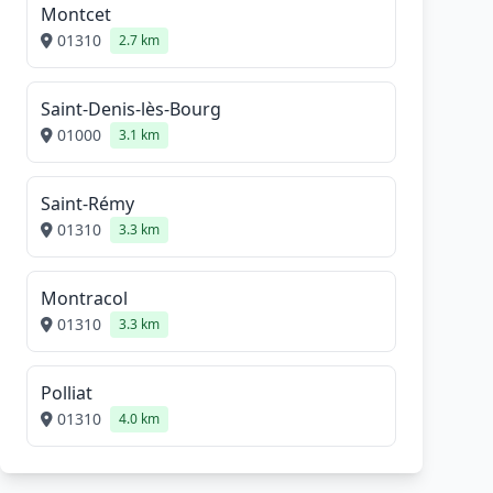
Montcet
01310
2.7 km
Saint-Denis-lès-Bourg
01000
3.1 km
Saint-Rémy
01310
3.3 km
Montracol
01310
3.3 km
Polliat
01310
4.0 km