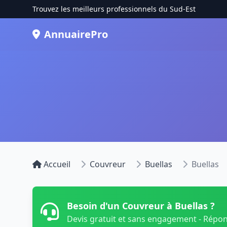
Trouvez les meilleurs professionnels du Sud-Est
AnnuairePro
Accueil
Couvreur
Buellas
Buellas
Besoin d'un Couvreur à Buellas ?
Devis gratuit et sans engagement - Répo