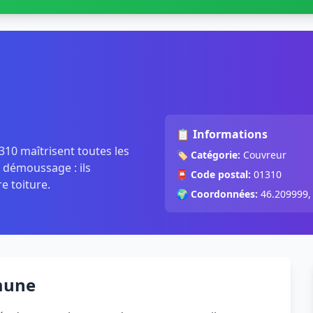
📋 Informations
310 maîtrisent toutes les
🏷️
Catégorie:
Couvreur
, démoussage : ils
📮
Code postal:
01310
re toiture.
🌍
Coordonnées:
46.209999,
mune