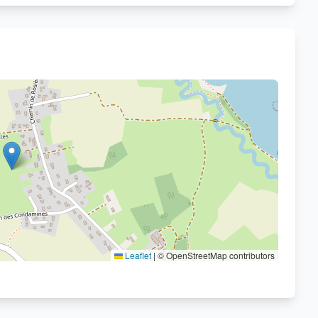
Voir sur OpenStreetMap
Leaflet
|
© OpenStreetMap contributors