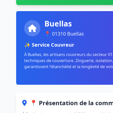
Buellas
📍 01310 Buellas
✨ Service Couvreur
À Buellas, les artisans couvreurs du secteur 01
techniques de couverture. Zinguerie, isolation
garantissent l'étanchéité et la longévité de vot
📍 Présentation de la com