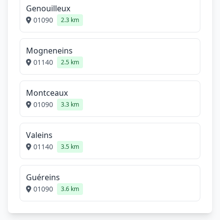
Genouilleux
01090
2.3 km
Mogneneins
01140
2.5 km
Montceaux
01090
3.3 km
Valeins
01140
3.5 km
Guéreins
01090
3.6 km