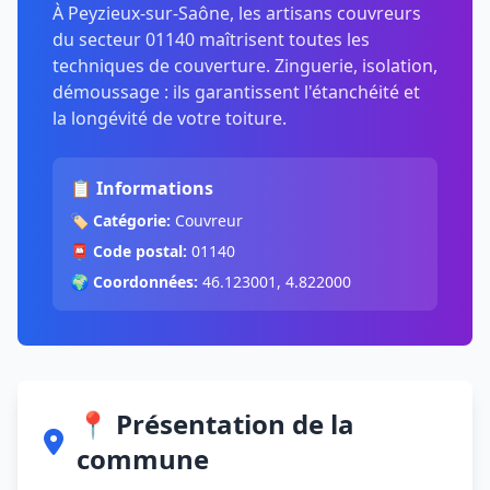
À Peyzieux-sur-Saône, les artisans couvreurs
du secteur 01140 maîtrisent toutes les
techniques de couverture. Zinguerie, isolation,
démoussage : ils garantissent l'étanchéité et
la longévité de votre toiture.
📋 Informations
🏷️
Catégorie:
Couvreur
📮
Code postal:
01140
🌍
Coordonnées:
46.123001, 4.822000
📍 Présentation de la
commune