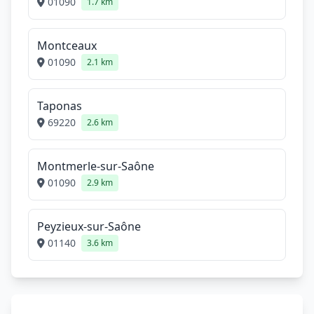
01090
1.7 km
Montceaux
01090
2.1 km
Taponas
69220
2.6 km
Montmerle-sur-Saône
01090
2.9 km
Peyzieux-sur-Saône
01140
3.6 km