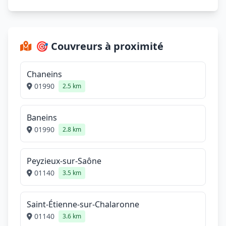
🎯 Couvreurs à proximité
Chaneins
01990
2.5 km
Baneins
01990
2.8 km
Peyzieux-sur-Saône
01140
3.5 km
Saint-Étienne-sur-Chalaronne
01140
3.6 km