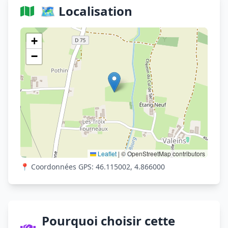
🗺️ Localisation
Voir sur OpenStreetMap
+
−
Leaflet
|
© OpenStreetMap contributors
📍 Coordonnées GPS: 46.115002, 4.866000
Pourquoi choisir cette