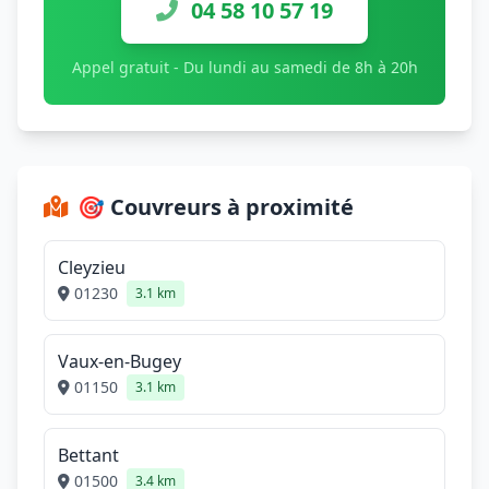
04 58 10 57 19
Appel gratuit - Du lundi au samedi de 8h à 20h
🎯 Couvreurs à proximité
Cleyzieu
01230
3.1 km
Vaux-en-Bugey
01150
3.1 km
Bettant
01500
3.4 km