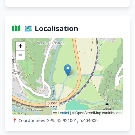
🗺️ Localisation
Voir sur OpenStreetMap
+
−
Leaflet
|
© OpenStreetMap contributors
📍 Coordonnées GPS: 45.921001, 5.404000