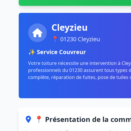
Cleyzieu
📍 01230 Cleyzieu
✨ Service Couvreur
Votre toiture nécessite une intervention à Cle
professionnels du 01230 assurent tous types de
complète, réparation de fuites, pose de tuiles 
📍 Présentation de la com