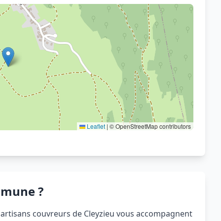
Voir sur OpenStreetMap
Leaflet
|
© OpenStreetMap contributors
mmune ?
es artisans couvreurs de Cleyzieu vous accompagnent