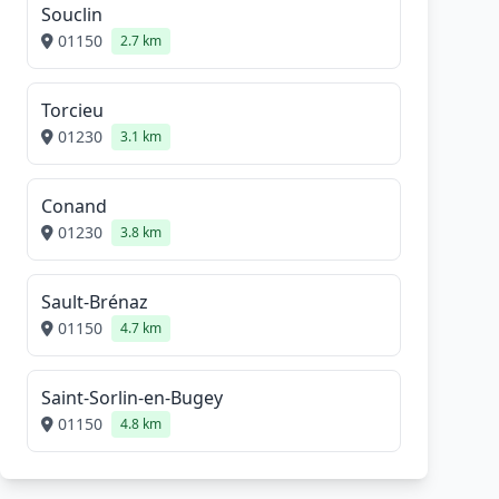
Souclin
01150
2.7 km
Torcieu
01230
3.1 km
Conand
01230
3.8 km
Sault-Brénaz
01150
4.7 km
Saint-Sorlin-en-Bugey
01150
4.8 km