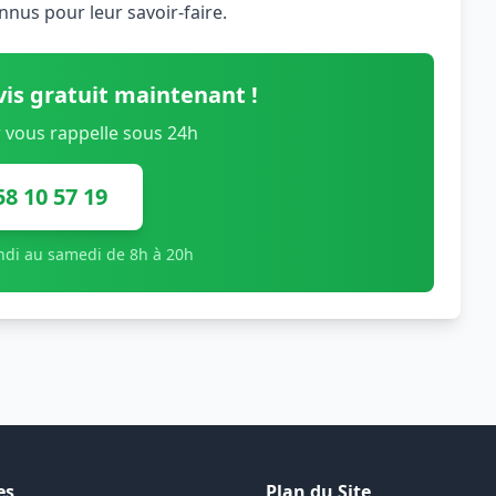
nnus pour leur savoir-faire.
is gratuit maintenant !
 vous rappelle sous 24h
58 10 57 19
undi au samedi de 8h à 20h
es
Plan du Site