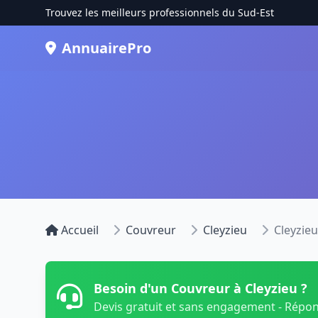
Trouvez les meilleurs professionnels du Sud-Est
AnnuairePro
Accueil
Couvreur
Cleyzieu
Cleyzieu
Besoin d'un Couvreur à Cleyzieu ?
Devis gratuit et sans engagement - Répo