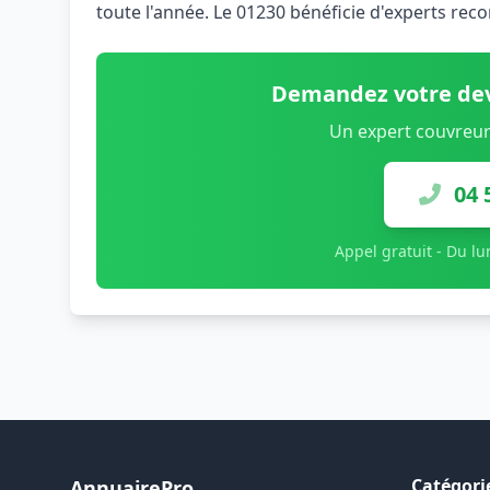
toute l'année. Le 01230 bénéficie d'experts reco
Demandez votre dev
Un expert couvreur
04 
Appel gratuit - Du l
Catégori
AnnuairePro