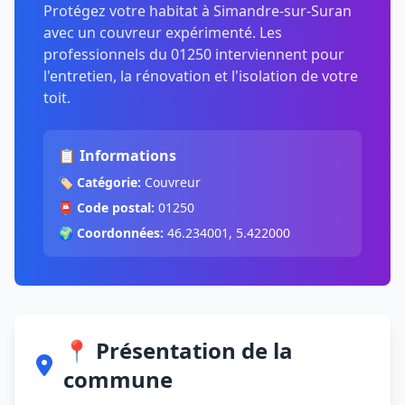
Protégez votre habitat à Simandre-sur-Suran
avec un couvreur expérimenté. Les
professionnels du 01250 interviennent pour
l'entretien, la rénovation et l'isolation de votre
toit.
📋 Informations
🏷️
Catégorie:
Couvreur
📮
Code postal:
01250
🌍
Coordonnées:
46.234001, 5.422000
📍 Présentation de la
commune