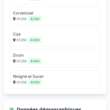
Corveissiat
01250
4.2 km
Cize
01250
4.4 km
Drom
01250
4.4 km
Nivigne et Suran
01250
4.6 km
Données démographiques