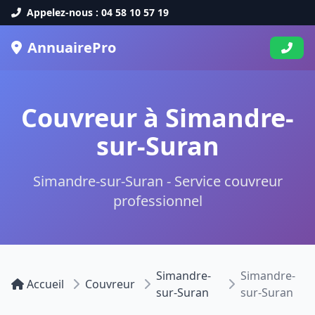
Appelez-nous : 04 58 10 57 19
AnnuairePro
Couvreur à Simandre-
sur-Suran
Simandre-sur-Suran - Service couvreur
professionnel
Simandre-
Simandre-
Accueil
Couvreur
sur-Suran
sur-Suran