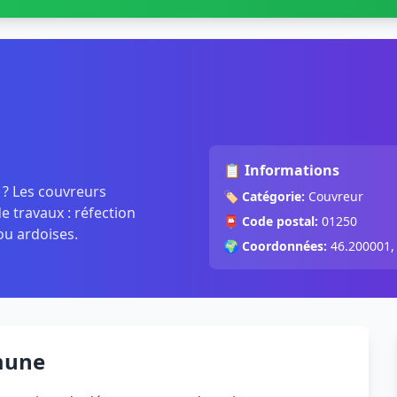
📋 Informations
e ? Les couvreurs
🏷️
Catégorie:
Couvreur
 travaux : réfection
📮
Code postal:
01250
ou ardoises.
🌍
Coordonnées:
46.200001,
mune