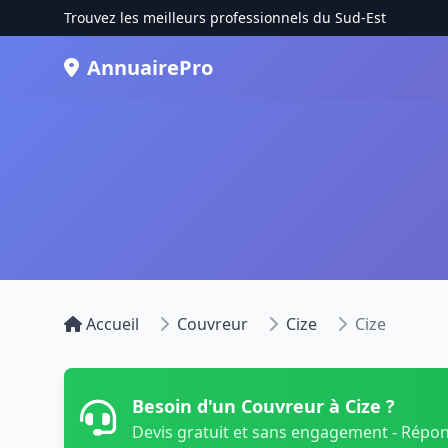
Trouvez les meilleurs professionnels du Sud-Est
AnnuairePro
Accueil
Couvreur
Cize
Cize
Besoin d'un Couvreur à Cize ?
Devis gratuit et sans engagement - Répo