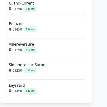
Grand-Corent
01250
1.6 km
Bolozon
01450
1.6 km
Villereversure
01250
4.4 km
Simandre-sur-Suran
01250
4.4 km
Leyssard
01450
4.6 km