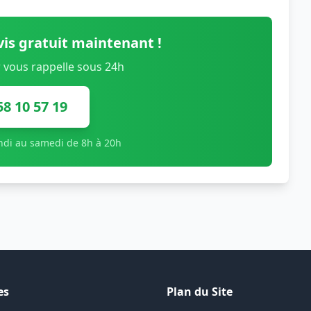
is gratuit maintenant !
 vous rappelle sous 24h
58 10 57 19
undi au samedi de 8h à 20h
es
Plan du Site