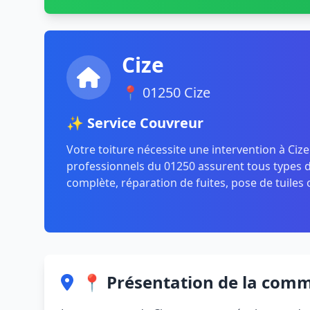
Cize
📍 01250 Cize
✨ Service Couvreur
Votre toiture nécessite une intervention à Ciz
professionnels du 01250 assurent tous types de
complète, réparation de fuites, pose de tuiles 
📍 Présentation de la com