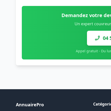
Demandez votre dev
Un expert couvreur
04 
Appel gratuit - Du l
Catégori
AnnuairePro