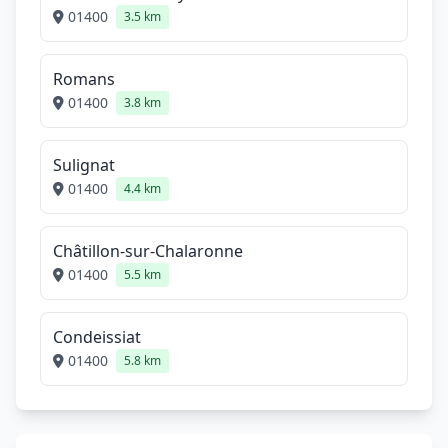
01400
3.5 km
Romans
01400
3.8 km
Sulignat
01400
4.4 km
Châtillon-sur-Chalaronne
01400
5.5 km
Condeissiat
01400
5.8 km