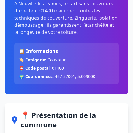
À Neuville-les-Dames, les artisans couvreurs
du secteur 01400 maîtrisent toutes les
techniques de couverture. Zinguerie, isolation,
démoussage : ils garantissent l'étanchéité et
la longévité de votre toiture.
📋 Informations
🏷️
Catégorie:
Couvreur
📮
Code postal:
01400
🌍
Coordonnées:
46.157001, 5.009000
📍 Présentation de la
commune