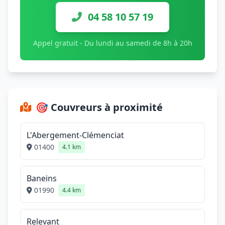
04 58 10 57 19
Appel gratuit - Du lundi au samedi de 8h à 20h
🎯 Couvreurs à proximité
L'Abergement-Clémenciat
01400
4.1 km
Baneins
01990
4.4 km
Relevant