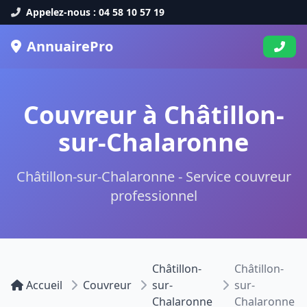
Appelez-nous : 04 58 10 57 19
AnnuairePro
Couvreur à Châtillon-
sur-Chalaronne
Châtillon-sur-Chalaronne - Service couvreur
professionnel
Châtillon-
Châtillon-
Accueil
Couvreur
sur-
sur-
Chalaronne
Chalaronne