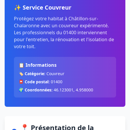
✨ Service Couvreur
Protégez votre habitat à Châtillon-sur-
Chalaronne avec un couvreur expérimenté.
Les professionnels du 01400 interviennent
pour l'entretien, la rénovation et l'isolation de
votre toit.
📋 Informations
🏷️
Catégorie:
Couvreur
📮
Code postal:
01400
🌍
Coordonnées:
46.123001, 4.958000
📍 Présentation de la