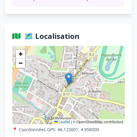
🗺️ Localisation
Voir sur OpenStreetMap
+
−
Leaflet
|
© OpenStreetMap contributors
📍 Coordonnées GPS: 46.123001, 4.958000