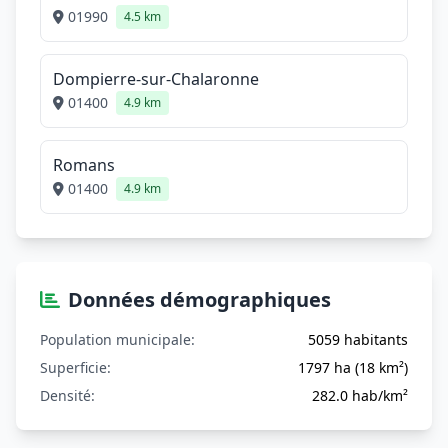
01990
4.5 km
Dompierre-sur-Chalaronne
01400
4.9 km
Romans
01400
4.9 km
Données démographiques
Population municipale:
5059 habitants
Superficie:
1797 ha (18 km²)
Densité:
282.0 hab/km²