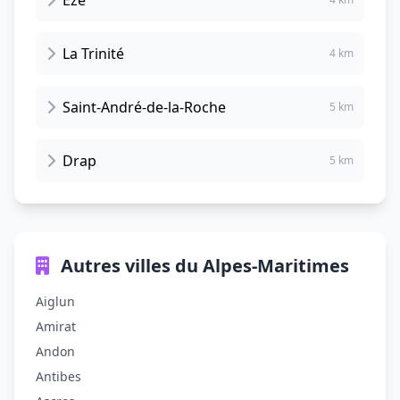
Èze
La Trinité
4 km
Saint-André-de-la-Roche
5 km
Drap
5 km
Autres villes du Alpes-Maritimes
Aiglun
Amirat
Andon
Antibes