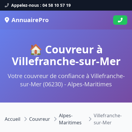
Appelez-nous : 04 58 10 57 19
AnnuairePro
🏠 Couvreur à
Villefranche-sur-Mer
Votre couvreur de confiance à Villefranche-
sur-Mer (06230) - Alpes-Maritimes
Alpes-
Villefranche-
Accueil
Couvreur
Maritimes
sur-Mer