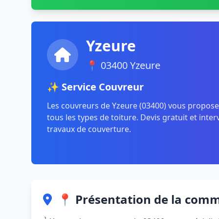
Yzeure
📍 03400 Yzeure
✨ Service Couvreur
Les couvreurs de Yzeure (03400) vous propose
tous les types de toiture. Devis gratuit et inte
travaux de couverture.
📍 Présentation de la com