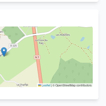
Voir sur OpenStreetMap
Leaflet
|
© OpenStreetMap contributors