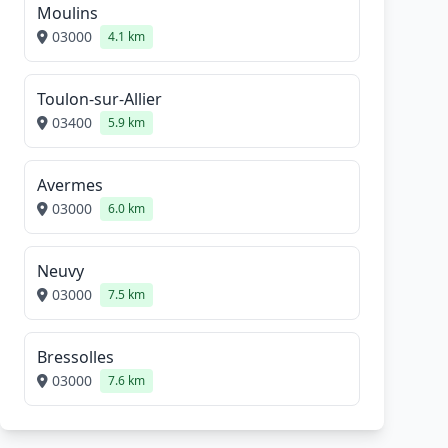
Moulins
03000
4.1 km
Toulon-sur-Allier
03400
5.9 km
Avermes
03000
6.0 km
Neuvy
03000
7.5 km
Bressolles
03000
7.6 km