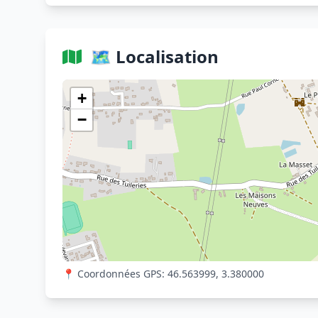
🗺️ Localisation
+
−
📍 Coordonnées GPS: 46.563999, 3.380000