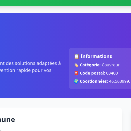
📋 Informations
nt des solutions adaptées à
🏷️
Catégorie:
Couvreur
rvention rapide pour vos
📮
Code postal:
03400
🌍
Coordonnées:
46.563999,
mune