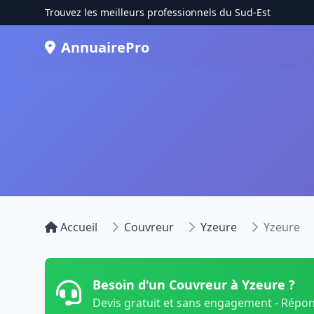
Trouvez les meilleurs professionnels du Sud-Est
AnnuairePro
Accueil
Couvreur
Yzeure
Yzeure
Besoin d'un Couvreur à Yzeure ?
Devis gratuit et sans engagement - Répo