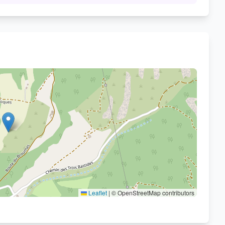
Voir sur OpenStreetMap
Leaflet
|
© OpenStreetMap contributors