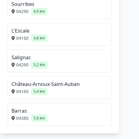
Sourribes
04290
4.0 km
L'Escale
04160
4.8 km
Salignac
04290
5.2 km
Château-Arnoux-Saint-Auban
04160
5.4 km
Barras
04380
5.6 km