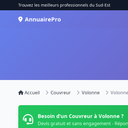
Trouvez les meilleurs professionnels du Sud-Est
AnnuairePro
Accueil
Couvreur
Volonne
Volonn
Besoin d'un Couvreur à Volonne ?
Devis gratuit et sans engagement - Répo