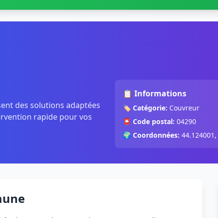
📋 Informations
ent des solutions adaptées
🏷️
Catégorie:
Couvreur
tervention rapide pour vos
📮
Code postal:
04290
🌍
Coordonnées:
44.124001,
mune