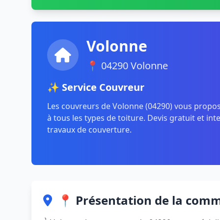
Volonne
📍 04290 Volonne
✨ Service Couvreur
Les couvreurs de Volonne (04290) vous propos
à tous les types de toiture. Devis gratuit et in
travaux de couverture.
📍 Présentation de la com