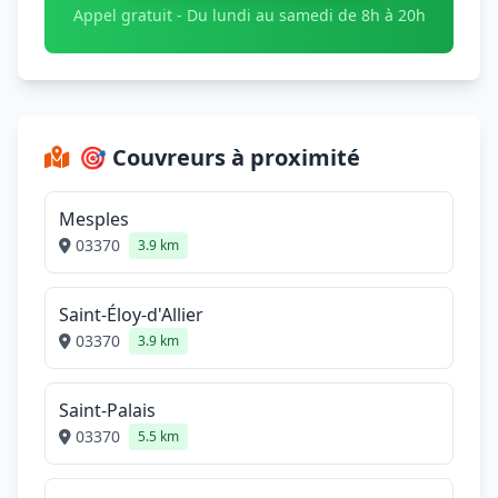
Appel gratuit - Du lundi au samedi de 8h à 20h
🎯 Couvreurs à proximité
Mesples
03370
3.9 km
Saint-Éloy-d'Allier
03370
3.9 km
Saint-Palais
03370
5.5 km