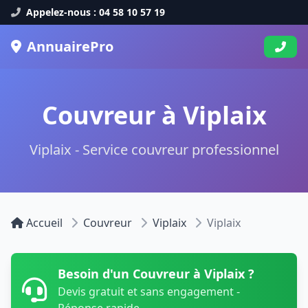
Appelez-nous : 04 58 10 57 19
AnnuairePro
Couvreur à Viplaix
Viplaix - Service couvreur professionnel
Accueil
Couvreur
Viplaix
Viplaix
Besoin d'un Couvreur à Viplaix ?
Devis gratuit et sans engagement -