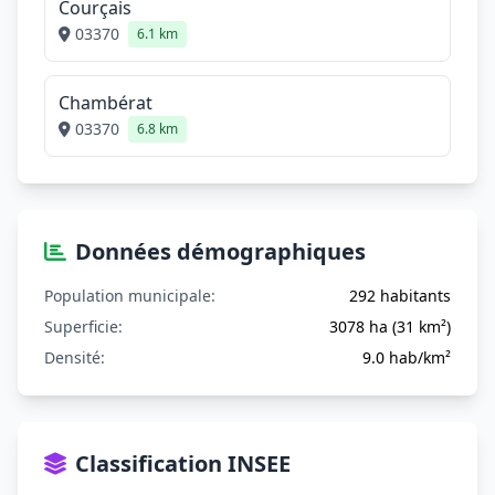
Courçais
03370
6.1 km
Chambérat
03370
6.8 km
Données démographiques
Population municipale:
292 habitants
Superficie:
3078 ha (31 km²)
Densité:
9.0 hab/km²
Classification INSEE