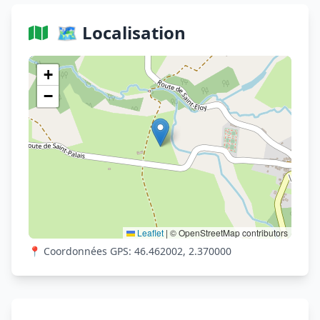
🗺️ Localisation
Voir sur OpenStreetMap
+
−
Leaflet
|
© OpenStreetMap contributors
📍 Coordonnées GPS: 46.462002, 2.370000