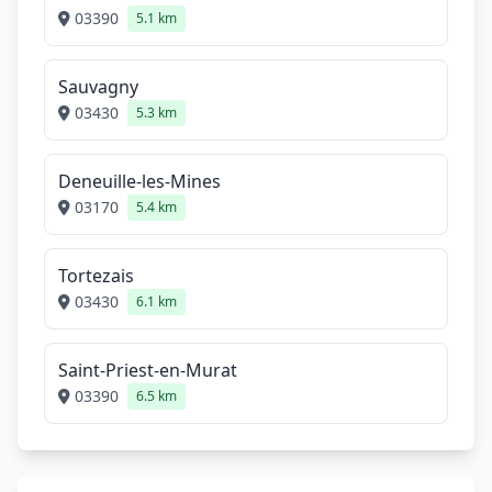
03390
5.1 km
Sauvagny
03430
5.3 km
Deneuille-les-Mines
03170
5.4 km
Tortezais
03430
6.1 km
Saint-Priest-en-Murat
03390
6.5 km