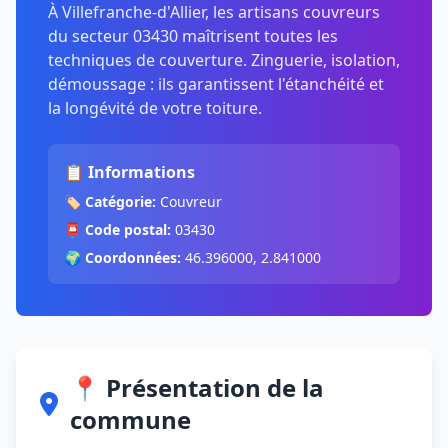
À Villefranche-d'Allier, les artisans couvreurs
du secteur 03430 maîtrisent toutes les
techniques de couverture. Zinguerie, isolation,
démoussage : ils garantissent l'étanchéité et
la longévité de votre toiture.
📋 Informations
🏷️
Catégorie:
Couvreur
📮
Code postal:
03430
🌍
Coordonnées:
46.396000, 2.841000
📍 Présentation de la
commune