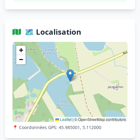
🗺️ Localisation
Voir sur OpenStreetMap
+
−
Leaflet
|
© OpenStreetMap contributors
📍 Coordonnées GPS: 45.985001, 5.112000