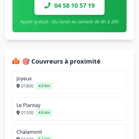
04 58 10 57 19
Appel gratuit - Du lundi au samedi de 8h à 20h
🎯 Couvreurs à proximité
Joyeux
01800
4.0 km
Le Plantay
01330
4.6 km
Chalamont