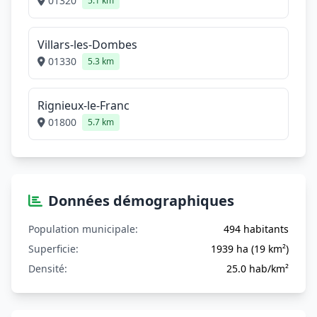
01320
5.1 km
Villars-les-Dombes
01330
5.3 km
Rignieux-le-Franc
01800
5.7 km
Données démographiques
Population municipale:
494 habitants
Superficie:
1939 ha (19 km²)
Densité:
25.0 hab/km²