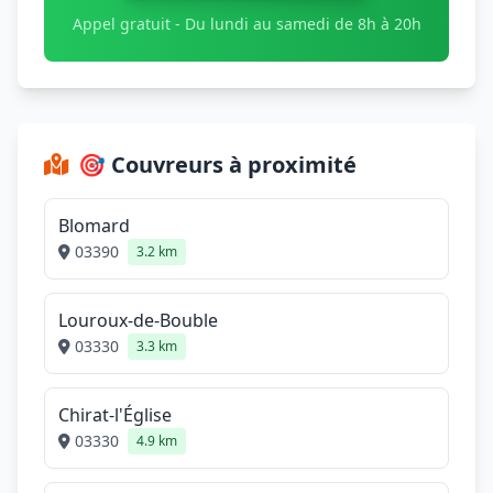
Appel gratuit - Du lundi au samedi de 8h à 20h
🎯 Couvreurs à proximité
Blomard
03390
3.2 km
Louroux-de-Bouble
03330
3.3 km
Chirat-l'Église
03330
4.9 km