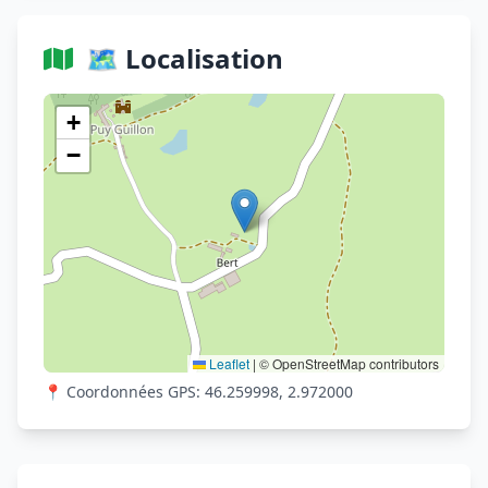
🗺️ Localisation
Voir sur OpenStreetMap
+
−
Leaflet
|
© OpenStreetMap contributors
📍 Coordonnées GPS: 46.259998, 2.972000