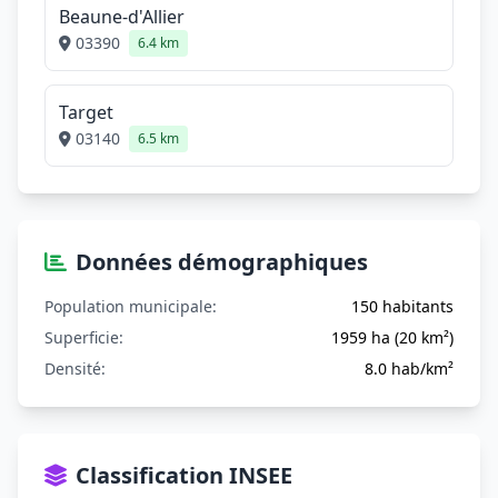
Beaune-d'Allier
03390
6.4 km
Target
03140
6.5 km
Données démographiques
Population municipale:
150 habitants
Superficie:
1959 ha (20 km²)
Densité:
8.0 hab/km²
Classification INSEE