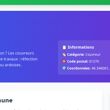
📋 Informations
jon ? Les couvreurs
🏷️
Catégorie:
Couvreur
 travaux : réfection
📮
Code postal:
01270
ou ardoises.
🌍
Coordonnées:
46.346001,
mune