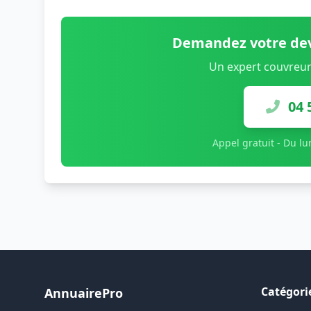
Demandez votre dev
Un expert couvreur
04 
Appel gratuit - Du l
Catégori
AnnuairePro