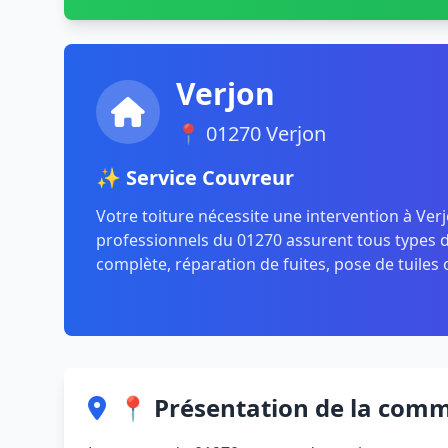
Verjon
📍 01270 Verjon
✨ Service Couvreur
Votre toiture nécessite une intervention à Ver
professionnels du 01270 assurent tous types de
complète, réparation de fuites, pose de tuiles 
📍 Présentation de la com