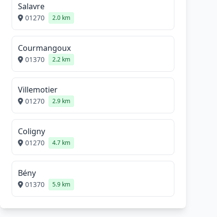
Salavre
01270
2.0 km
Courmangoux
01370
2.2 km
Villemotier
01270
2.9 km
Coligny
01270
4.7 km
Bény
01370
5.9 km