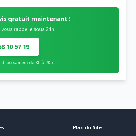
is gratuit maintenant !
 vous rappelle sous 24h
58 10 57 19
undi au samedi de 8h à 20h
es
Plan du Site