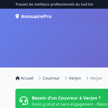
Trouvez les meilleurs professionnels du Sud-Est
AnnuairePro
Accueil
Couvreur
Verjon
Verjon
Besoin d'un Couvreur à Verjon ?
Devis gratuit et sans engagement - Répo