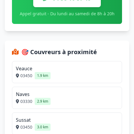
Appel gratuit - Du lundi au samedi de 8h à 20h
🎯 Couvreurs à proximité
Veauce
03450
1.9 km
Naves
03330
2.9 km
Sussat
03450
3.0 km