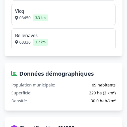
Vicq
03450
3.3 km
Bellenaves
03330
3.7 km
Données démographiques
Population municipale:
69 habitants
Superficie:
229 ha (2 km²)
Densité:
30.0 hab/km²