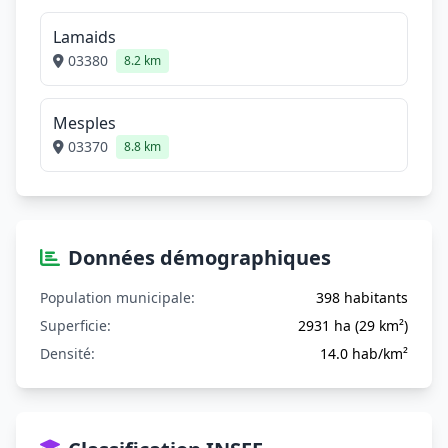
Lamaids
03380
8.2 km
Mesples
03370
8.8 km
Données démographiques
Population municipale:
398 habitants
Superficie:
2931 ha (29 km²)
Densité:
14.0 hab/km²