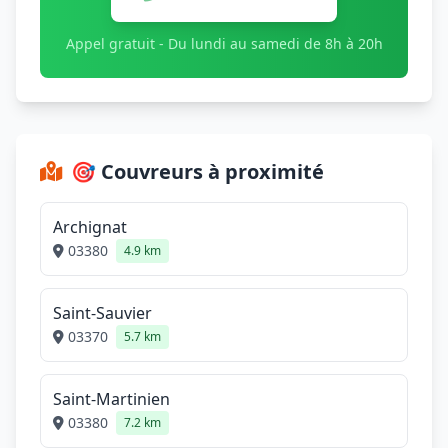
Appel gratuit - Du lundi au samedi de 8h à 20h
🎯 Couvreurs à proximité
Archignat
03380
4.9 km
Saint-Sauvier
03370
5.7 km
Saint-Martinien
03380
7.2 km