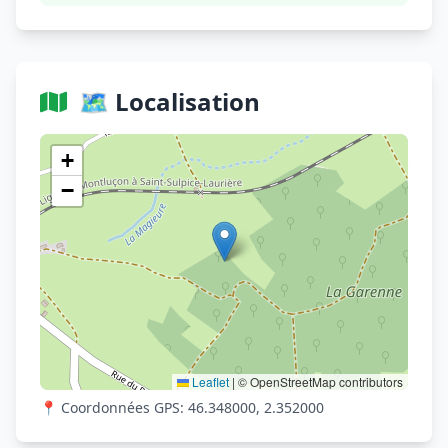
🗺️ Localisation
Voir sur OpenStreetMap
+
−
Leaflet
|
© OpenStreetMap contributors
📍 Coordonnées GPS: 46.348000, 2.352000