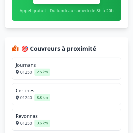
Appel gratuit - Du lundi au samedi de 8h à 20h
🎯 Couvreurs à proximité
Journans
01250
2.5 km
Certines
01240
3.3 km
Revonnas
01250
3.6 km