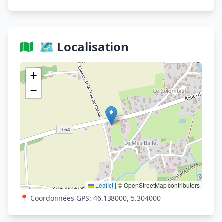
🗺️ Localisation
Voir sur OpenStreetMap
+
−
Leaflet
|
© OpenStreetMap contributors
📍 Coordonnées GPS: 46.138000, 5.304000