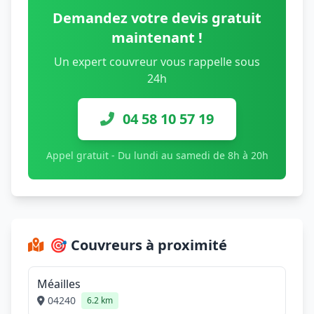
Demandez votre devis gratuit
maintenant !
Un expert couvreur vous rappelle sous
24h
04 58 10 57 19
Appel gratuit - Du lundi au samedi de 8h à 20h
🎯 Couvreurs à proximité
Méailles
04240
6.2 km