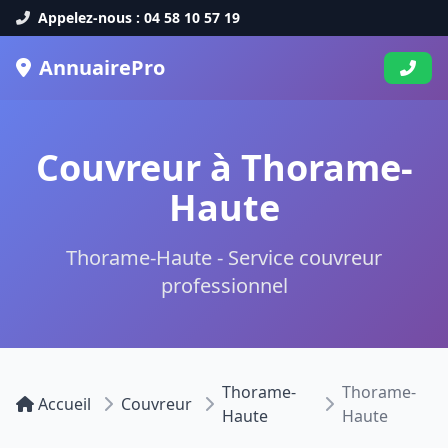
Appelez-nous : 04 58 10 57 19
AnnuairePro
Couvreur à Thorame-
Haute
Thorame-Haute - Service couvreur
professionnel
Thorame-
Thorame-
Accueil
Couvreur
Haute
Haute