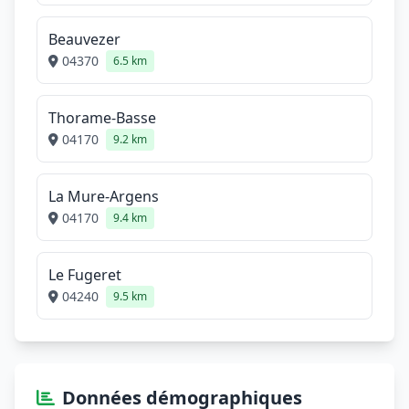
Beauvezer
04370
6.5 km
Thorame-Basse
04170
9.2 km
La Mure-Argens
04170
9.4 km
Le Fugeret
04240
9.5 km
Données démographiques