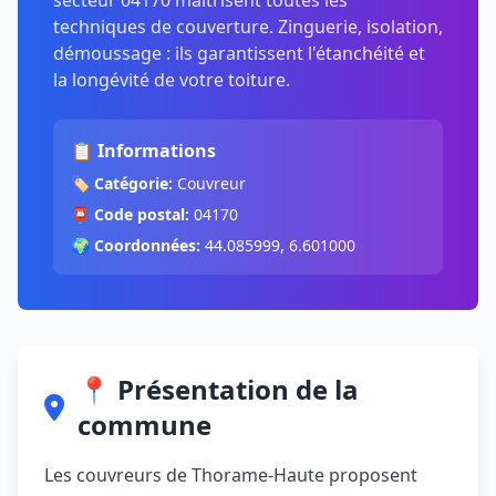
secteur 04170 maîtrisent toutes les
techniques de couverture. Zinguerie, isolation,
démoussage : ils garantissent l'étanchéité et
la longévité de votre toiture.
📋 Informations
🏷️
Catégorie:
Couvreur
📮
Code postal:
04170
🌍
Coordonnées:
44.085999, 6.601000
📍 Présentation de la
commune
Les couvreurs de Thorame-Haute proposent