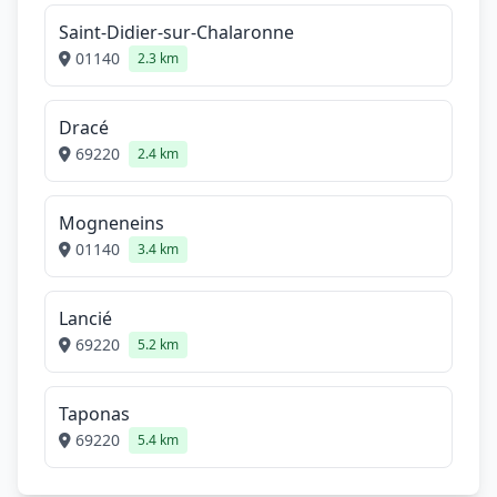
Saint-Didier-sur-Chalaronne
01140
2.3 km
Dracé
69220
2.4 km
Mogneneins
01140
3.4 km
Lancié
69220
5.2 km
Taponas
69220
5.4 km