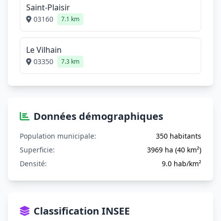
Saint-Plaisir
03160
7.1 km
Le Vilhain
03350
7.3 km
Données démographiques
Population municipale:
350 habitants
Superficie:
3969 ha (40 km²)
Densité:
9.0 hab/km²
Classification INSEE