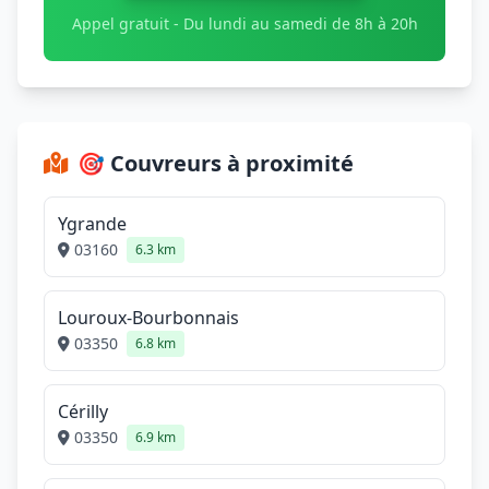
Appel gratuit - Du lundi au samedi de 8h à 20h
🎯 Couvreurs à proximité
Ygrande
03160
6.3 km
Louroux-Bourbonnais
03350
6.8 km
Cérilly
03350
6.9 km