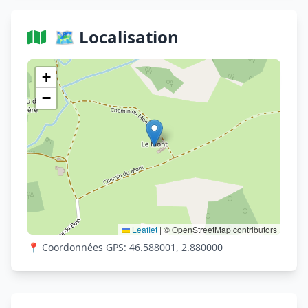
🗺️ Localisation
Voir sur OpenStreetMap
+
−
Leaflet
|
© OpenStreetMap contributors
📍 Coordonnées GPS: 46.588001, 2.880000