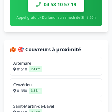
04 58 10 57 19
Appel gratuit - Du lundi au samedi de 8h à 20h
🎯 Couvreurs à proximité
Artemare
01510
2.4 km
Ceyzérieu
01350
3.3 km
Saint-Martin-de-Bavel