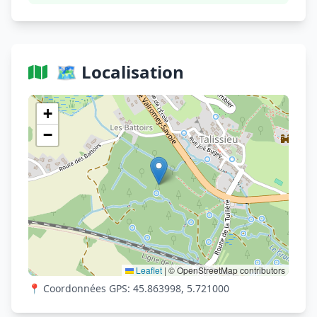
🗺️ Localisation
Voir sur OpenStreetMap
+
−
Leaflet
|
© OpenStreetMap contributors
📍 Coordonnées GPS: 45.863998, 5.721000