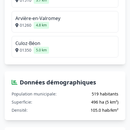
01510
3.7 km
Arvière-en-Valromey
01260
4.8 km
Culoz-Béon
01350
5.0 km
Données démographiques
Population municipale:
519 habitants
Superficie:
496 ha (5 km²)
Densité:
105.0 hab/km²