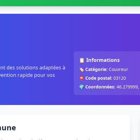
📋 Informations
ent des solutions adaptées à
🏷️
Catégorie:
Couvreur
rvention rapide pour vos
📮
Code postal:
03120
🌍
Coordonnées:
46.279999,
mune