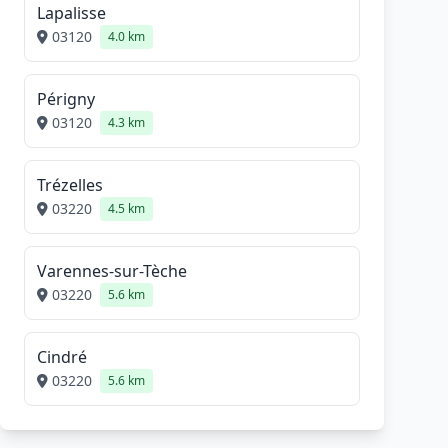
Lapalisse
03120
4.0 km
Périgny
03120
4.3 km
Trézelles
03220
4.5 km
Varennes-sur-Tèche
03220
5.6 km
Cindré
03220
5.6 km