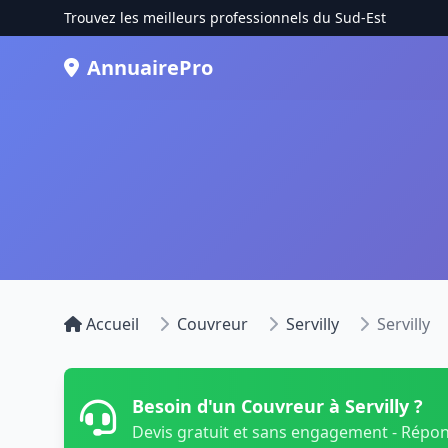
Trouvez les meilleurs professionnels du Sud-Est
AnnuairePro
Accueil
Couvreur
Servilly
Servilly
Besoin d'un Couvreur à Servilly ?
Devis gratuit et sans engagement - Répo