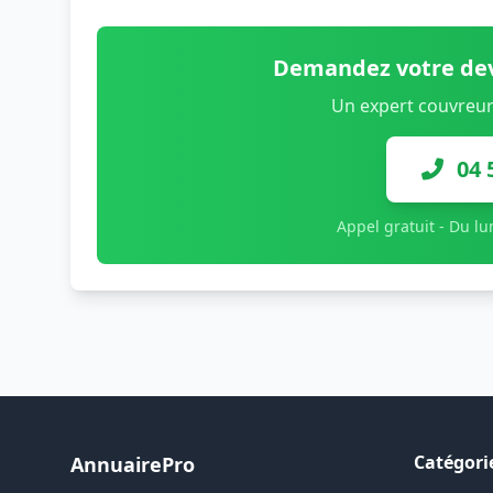
Demandez votre dev
Un expert couvreur
04 
Appel gratuit - Du l
Catégori
AnnuairePro