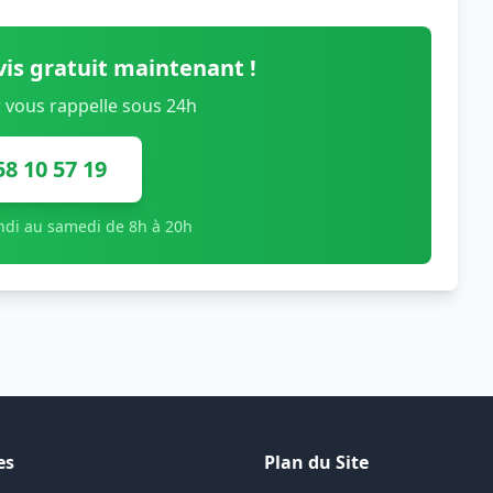
is gratuit maintenant !
 vous rappelle sous 24h
58 10 57 19
undi au samedi de 8h à 20h
es
Plan du Site