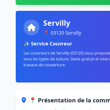
Servilly
📍 03120 Servilly
✨ Service Couvreur
Les couvreurs de Servilly (03120) vous propos
tous les types de toiture. Devis gratuit et inte
travaux de couverture.
📍 Présentation de la com