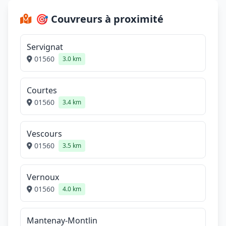
🎯 Couvreurs à proximité
Servignat
01560
3.0 km
Courtes
01560
3.4 km
Vescours
01560
3.5 km
Vernoux
01560
4.0 km
Mantenay-Montlin