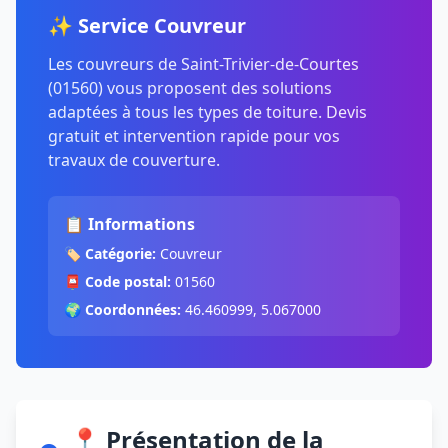
✨ Service Couvreur
Les couvreurs de Saint-Trivier-de-Courtes
(01560) vous proposent des solutions
adaptées à tous les types de toiture. Devis
gratuit et intervention rapide pour vos
travaux de couverture.
📋 Informations
🏷️
Catégorie:
Couvreur
📮
Code postal:
01560
🌍
Coordonnées:
46.460999, 5.067000
📍 Présentation de la