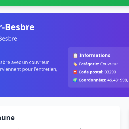
r-Besbre
-Besbre
📋 Informations
esbre avec un couvreur
🏷️
Catégorie:
Couvreur
rviennent pour l'entretien,
📮
Code postal:
03290
🌍
Coordonnées:
46.481998,
mune