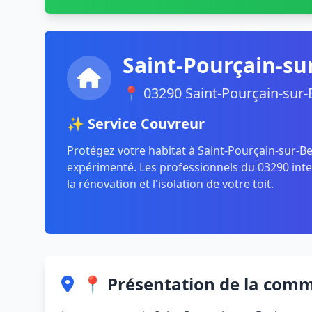
Saint-Pourçain-su
📍 03290 Saint-Pourçain-sur
✨ Service Couvreur
Protégez votre habitat à Saint-Pourçain-sur-B
expérimenté. Les professionnels du 03290 inte
la rénovation et l'isolation de votre toit.
📍 Présentation de la com