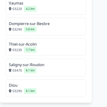
Vaumas
03220
4.2 km
Dompierre-sur-Besbre
03290
5.8 km
Thiel-sur-Acolin
03230
7.7 km
Saligny-sur-Roudon
03470
8.1 km
Diou
03290
8.1 km