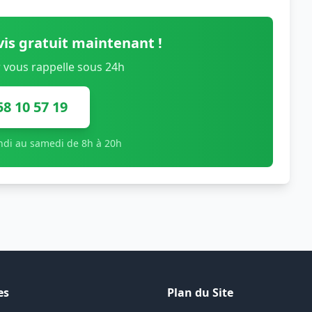
is gratuit maintenant !
 vous rappelle sous 24h
58 10 57 19
undi au samedi de 8h à 20h
es
Plan du Site