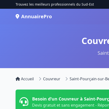
Trouvez les meilleurs professionnels du Sud-Est
AnnuairePro
Couvre
Saint
Accueil
Couvreur
Saint-Pourçain-sur-B
Besoin d'un Couvreur à Saint-Pourç
Devis gratuit et sans engagement - Répo