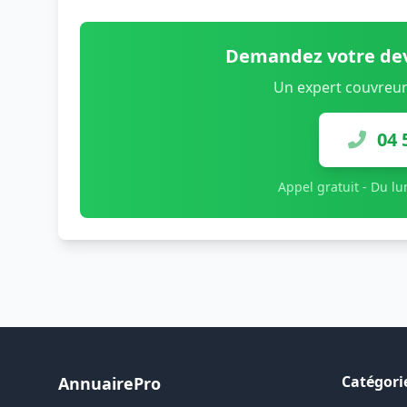
Demandez votre dev
Un expert couvreur
04 
Appel gratuit - Du l
Catégori
AnnuairePro