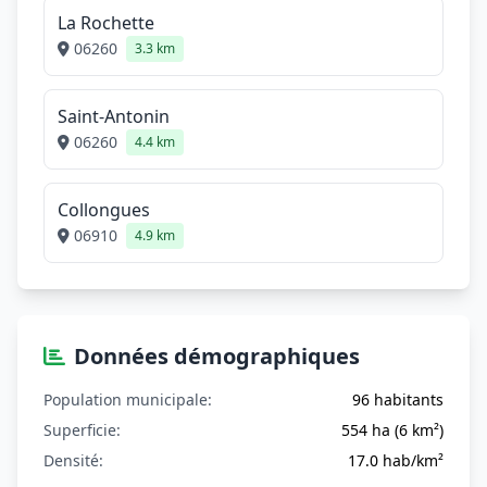
La Rochette
06260
3.3 km
Saint-Antonin
06260
4.4 km
Collongues
06910
4.9 km
Données démographiques
Population municipale:
96 habitants
Superficie:
554 ha (6 km²)
Densité:
17.0 hab/km²