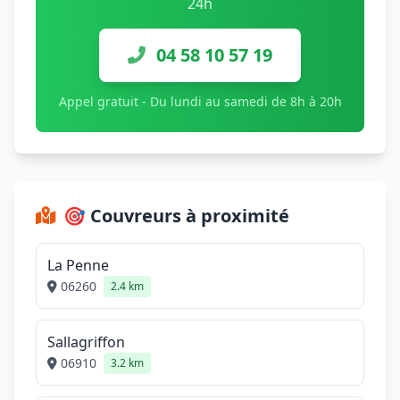
24h
04 58 10 57 19
Appel gratuit - Du lundi au samedi de 8h à 20h
🎯 Couvreurs à proximité
La Penne
06260
2.4 km
Sallagriffon
06910
3.2 km