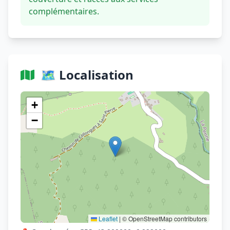
complémentaires.
🗺️ Localisation
Voir sur OpenStreetMap
+
−
Leaflet
|
© OpenStreetMap contributors