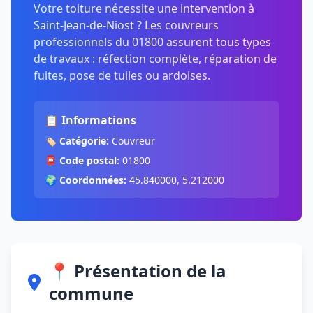
Votre toiture nécessite une intervention à
Saint-Jean-de-Niost ? Les couvreurs
professionnels du 01800 assurent tous types
de travaux : réfection complète, réparation de
fuites, pose de tuiles ou ardoises.
📋 Informations
🏷️
Catégorie:
Couvreur
📮
Code postal:
01800
🌍
Coordonnées:
45.840000, 5.212000
📍 Présentation de la
commune