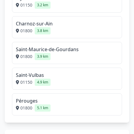
01150
3.2 km
Charnoz-sur-Ain
01800
3.8 km
Saint-Maurice-de-Gourdans
01800
3.9 km
Saint-Vulbas
01150
4.9 km
Pérouges
01800
5.1 km