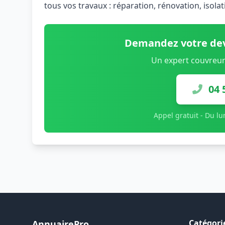
tous vos travaux : réparation, rénovation, isola
Demandez votre dev
Un expert couvreur
04 
Appel gratuit - Du l
Catégori
AnnuairePro