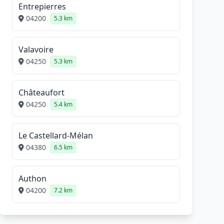
Entrepierres
04200
5.3 km
Valavoire
04250
5.3 km
Châteaufort
04250
5.4 km
Le Castellard-Mélan
04380
6.5 km
Authon
04200
7.2 km