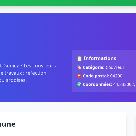
📋 Informations
nt-Geniez ? Les couvreurs
🏷️
Catégorie:
Couvreur
 travaux : réfection
📮
Code postal:
04200
ou ardoises.
🌍
Coordonnées:
44.233002,
mune