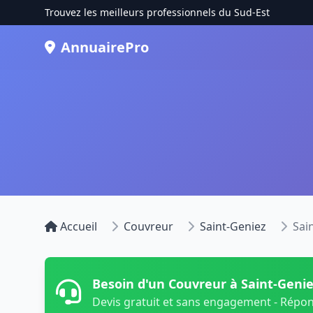
Trouvez les meilleurs professionnels du Sud-Est
AnnuairePro
Accueil
Couvreur
Saint-Geniez
Sai
Besoin d'un Couvreur à Saint-Genie
Devis gratuit et sans engagement - Répo