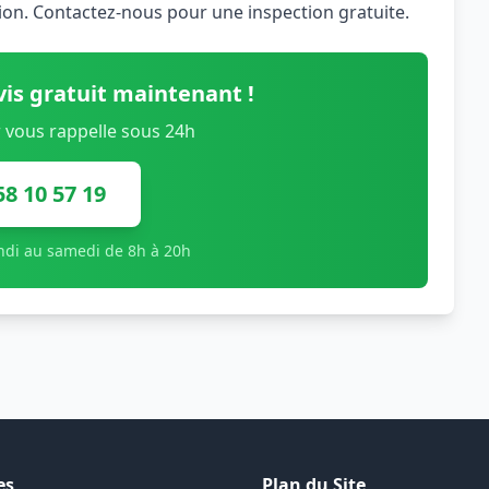
tion. Contactez-nous pour une inspection gratuite.
is gratuit maintenant !
 vous rappelle sous 24h
58 10 57 19
undi au samedi de 8h à 20h
es
Plan du Site