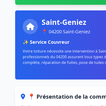
Saint-Geniez
📍 04200 Saint-Geniez
✨ Service Couvreur
Votre toiture nécessite une intervention à Sai
professionnels du 04200 assurent tous types de
complète, réparation de fuites, pose de tuiles 
📍 Présentation de la com