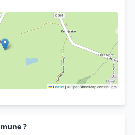
Voir sur OpenStreetMap
Leaflet
|
© OpenStreetMap contributors
mmune ?