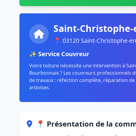
Saint-Christophe
📍 03120 Saint-Christophe-e
✨ Service Couvreur
Votre toiture nécessite une intervention à Sai
Bourbonnais ? Les couvreurs professionnels d
de travaux : réfection complète, réparation de 
ardoises.
📍 Présentation de la com