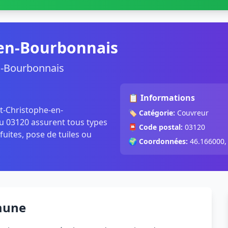
-en-Bourbonnais
n-Bourbonnais
📋 Informations
nt-Christophe-en-
🏷️
Catégorie:
Couvreur
u 03120 assurent tous types
📮
Code postal:
03120
fuites, pose de tuiles ou
🌍
Coordonnées:
46.166000,
mune