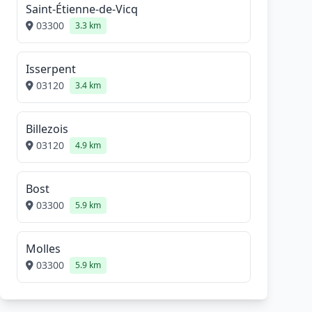
Saint-Étienne-de-Vicq
03300
3.3 km
Isserpent
03120
3.4 km
Billezois
03120
4.9 km
Bost
03300
5.9 km
Molles
03300
5.9 km