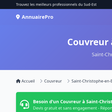
Trouvez les meilleurs professionnels du Sud-Est
AnnuairePro
Couvreur 
Saint-Ch
Accueil
Couvreur
Saint-Christophe-en
Besoin d'un Couvreur à Saint-Chri
Devis gratuit et sans engagement - Répo