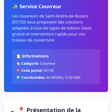
✨ Service Couvreur
Les couvreurs de Saint-André-de-Rosans
(05150) vous proposent des solutions
adaptées à tous les types de toiture. Devis
gratuit et intervention rapide pour vos
travaux de couverture.
📋 Informations
🏷️
Catégorie:
Couvreur
📮
Code postal:
05150
🌍
Coordonnées:
44.365002, 5.521000
📍 Présentation de la