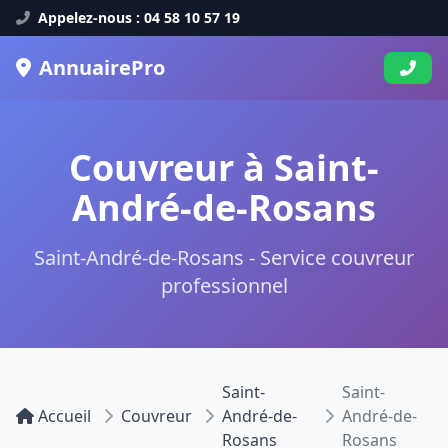
Appelez-nous : 04 58 10 57 19
AnnuairePro
Couvreur à Saint-
André-de-Rosans
Saint-André-de-Rosans - Service couvreur
professionnel
Saint-
Saint-
Accueil
Couvreur
André-de-
André-de-
Rosans
Rosans