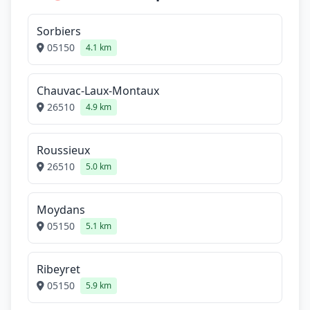
Sorbiers
05150
4.1 km
Chauvac-Laux-Montaux
26510
4.9 km
Roussieux
26510
5.0 km
Moydans
05150
5.1 km
Ribeyret
05150
5.9 km