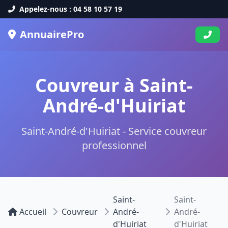
Appelez-nous : 04 58 10 57 19
AnnuairePro
Couvreur à Saint-
André-d'Huiriat
Saint-André-d'Huiriat - Service couvreur
professionnel
Saint-
Saint-
Accueil
Couvreur
André-
André-
d'Huiriat
d'Huiriat