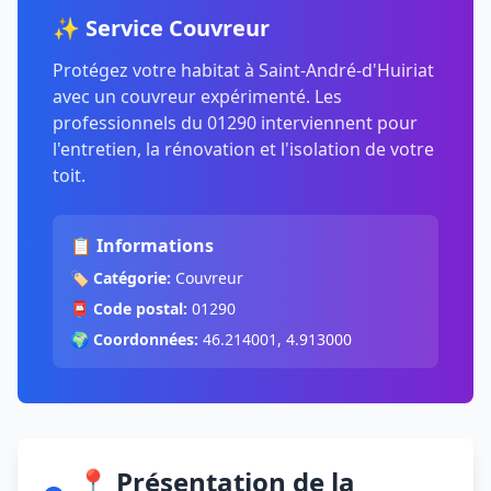
✨ Service Couvreur
Protégez votre habitat à Saint-André-d'Huiriat
avec un couvreur expérimenté. Les
professionnels du 01290 interviennent pour
l'entretien, la rénovation et l'isolation de votre
toit.
📋 Informations
🏷️
Catégorie:
Couvreur
📮
Code postal:
01290
🌍
Coordonnées:
46.214001, 4.913000
📍 Présentation de la