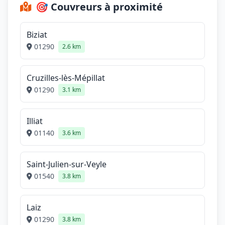
🎯 Couvreurs à proximité
Biziat
01290
2.6 km
Cruzilles-lès-Mépillat
01290
3.1 km
Illiat
01140
3.6 km
Saint-Julien-sur-Veyle
01540
3.8 km
Laiz
01290
3.8 km