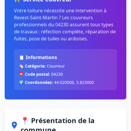
Votre toiture nécessite une intervention à
Revest-Saint-Martin ? Les couvreurs
professionnels du 04230 assurent tous types
de travaux : réfection complète, réparation de
fuites, pose de tuiles ou ardoises.
📋 Informations
🏷️
Catégorie:
Couvreur
📮
Code postal:
04230
🌍
Coordonnées:
44.020000, 5.823000
📍 Présentation de la
commune