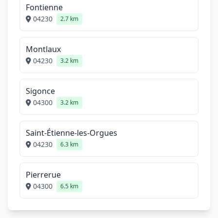
Fontienne
04230
2.7 km
Montlaux
04230
3.2 km
Sigonce
04300
3.2 km
Saint-Étienne-les-Orgues
04230
6.3 km
Pierrerue
04300
6.5 km