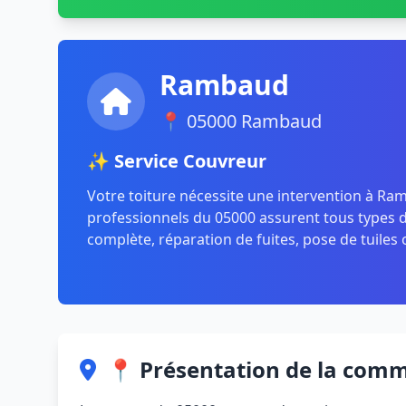
Rambaud
📍 05000 Rambaud
✨ Service Couvreur
Votre toiture nécessite une intervention à Ra
professionnels du 05000 assurent tous types de
complète, réparation de fuites, pose de tuiles 
📍 Présentation de la com