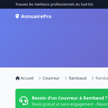
Trouvez les meilleurs professionnels du Sud-Est
AnnuairePro
Accueil
Couvreur
Rambaud
Ramb
Besoin d'un Couvreur à Rambaud ?
Devis gratuit et sans engagement - Répo