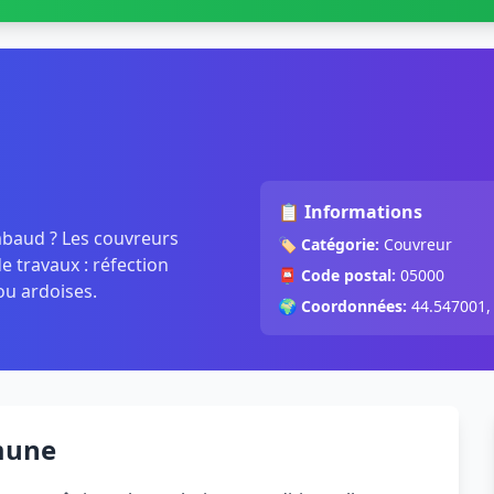
📋 Informations
mbaud ? Les couvreurs
🏷️
Catégorie:
Couvreur
 travaux : réfection
📮
Code postal:
05000
ou ardoises.
🌍
Coordonnées:
44.547001,
mune