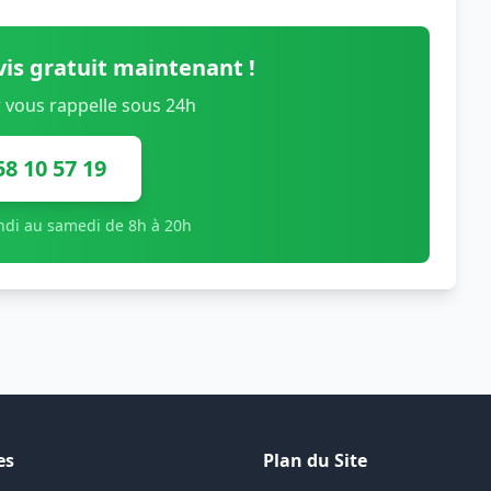
is gratuit maintenant !
 vous rappelle sous 24h
58 10 57 19
undi au samedi de 8h à 20h
es
Plan du Site