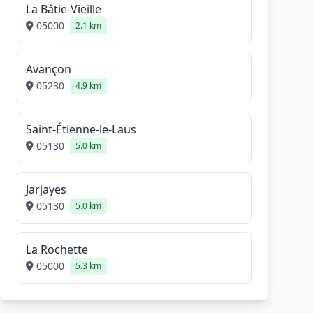
La Bâtie-Vieille
05000
2.1 km
Avançon
05230
4.9 km
Saint-Étienne-le-Laus
05130
5.0 km
Jarjayes
05130
5.0 km
La Rochette
05000
5.3 km