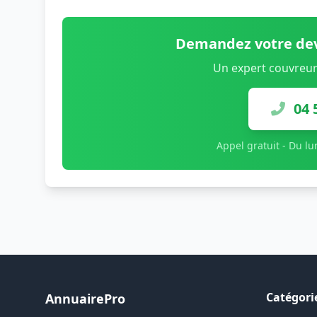
Demandez votre dev
Un expert couvreur
04 
Appel gratuit - Du l
Catégori
AnnuairePro