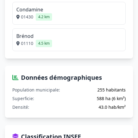
Condamine
01430
4.2 km
Brénod
01110
4.5 km
Données démographiques
Population municipale:
255 habitants
Superficie:
588 ha (6 km²)
Densité:
43.0 hab/km²
Classification INSEE