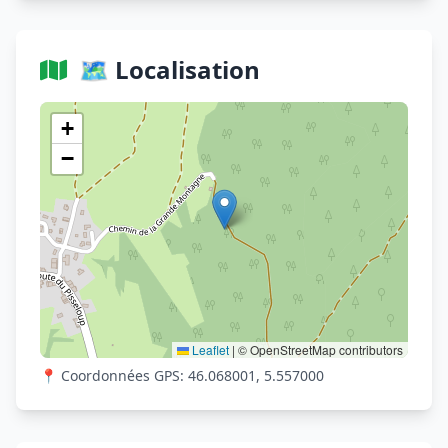
🗺️ Localisation
Voir sur OpenStreetMap
+
−
Leaflet
|
© OpenStreetMap contributors
📍 Coordonnées GPS: 46.068001, 5.557000