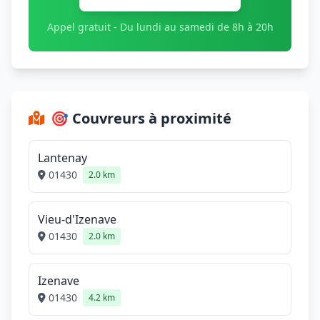
Appel gratuit - Du lundi au samedi de 8h à 20h
🎯 Couvreurs à proximité
Lantenay
01430
2.0 km
Vieu-d'Izenave
01430
2.0 km
Izenave
01430
4.2 km