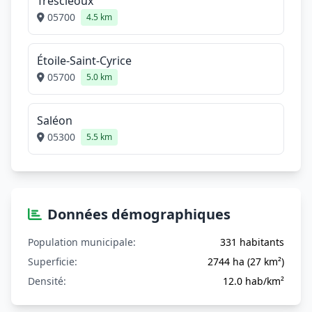
Trescléoux
05700
4.5 km
Étoile-Saint-Cyrice
05700
5.0 km
Saléon
05300
5.5 km
Données démographiques
Population municipale:
331 habitants
Superficie:
2744 ha (27 km²)
Densité:
12.0 hab/km²