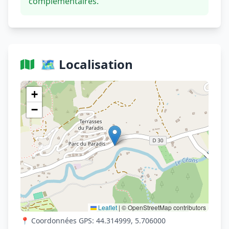
complémentaires.
🗺️ Localisation
Voir sur OpenStreetMap
+
−
Leaflet
|
© OpenStreetMap contributors
📍 Coordonnées GPS: 44.314999, 5.706000