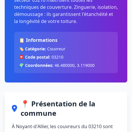
secteur 03210 maîtrisent toutes les
techniques de couverture. Zinguerie, isolation,
démoussage : ils garantissent l'étanchéité et
la longévité de votre toiture.
📋 Informations
🏷️
Catégorie:
Couvreur
📮
Code postal:
03210
🌍
Coordonnées:
46.480000, 3.119000
📍 Présentation de la
commune
À Noyant-d'Allier, les couvreurs du 03210 sont