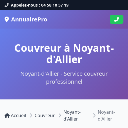
Appelez-nous : 04 58 10 57 19
AnnuairePro
Couvreur à Noyant-
d'Allier
Noyant-d'Allier - Service couvreur
professionnel
Noyant-
Noyant-
Accueil
Couvreur
d'Allier
d'Allier