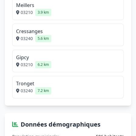
Meillers
03210
3.9 km
Cressanges
03240
5.6 km
Gipcy
03210
6.2 km
Tronget
03240
7.2 km
Données démographiques