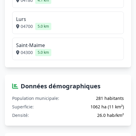
04180
4.1 km
Lurs
04700
5.0 km
Saint-Maime
04300
5.0 km
Données démographiques
Population municipale:
281 habitants
Superficie:
1062 ha (11 km²)
Densité:
26.0 hab/km²