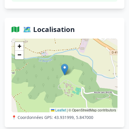
🗺️ Localisation
Voir sur OpenStreetMap
+
−
Leaflet
|
© OpenStreetMap contributors
📍 Coordonnées GPS: 43.931999, 5.847000