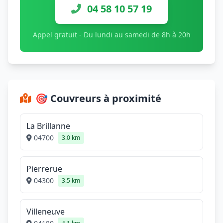
04 58 10 57 19
Appel gratuit - Du lundi au samedi de 8h à 20h
🎯 Couvreurs à proximité
La Brillanne
04700
3.0 km
Pierrerue
04300
3.5 km
Villeneuve