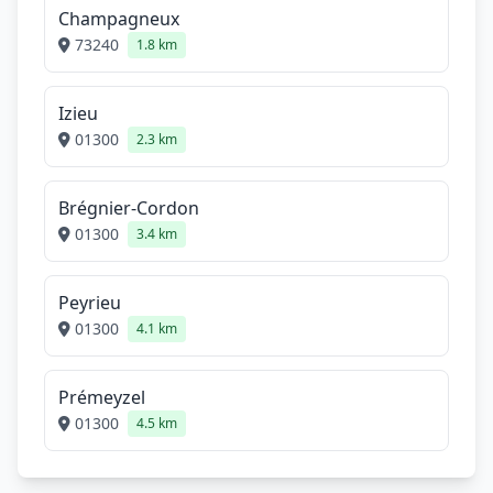
Champagneux
73240
1.8 km
Izieu
01300
2.3 km
Brégnier-Cordon
01300
3.4 km
Peyrieu
01300
4.1 km
Prémeyzel
01300
4.5 km