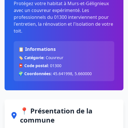
Protégez votre habitat à Murs-et-Gélignieux
avec un couvreur expérimenté. Les
professionnels du 01300 interviennent pour
l'entretien, la rénovation et l'isolation de votre
toit.
📋 Informations
🏷️
Catégorie:
Couvreur
📮
Code postal:
01300
🌍
Coordonnées:
45.641998, 5.660000
📍 Présentation de la
commune