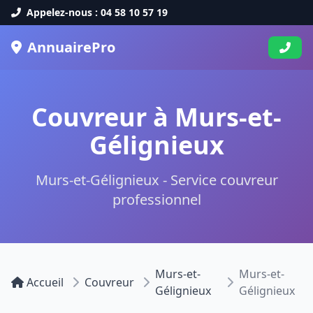
Appelez-nous : 04 58 10 57 19
AnnuairePro
Couvreur à Murs-et-
Gélignieux
Murs-et-Gélignieux - Service couvreur
professionnel
Murs-et-
Murs-et-
Accueil
Couvreur
Gélignieux
Gélignieux