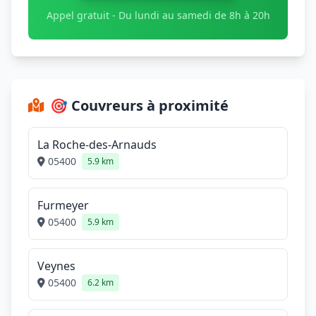
Appel gratuit - Du lundi au samedi de 8h à 20h
🎯 Couvreurs à proximité
La Roche-des-Arnauds
05400
5.9 km
Furmeyer
05400
5.9 km
Veynes
05400
6.2 km