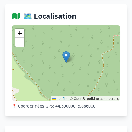
🗺️ Localisation
Voir sur OpenStreetMap
+
−
Leaflet
|
© OpenStreetMap contributors
📍 Coordonnées GPS: 44.590000, 5.886000