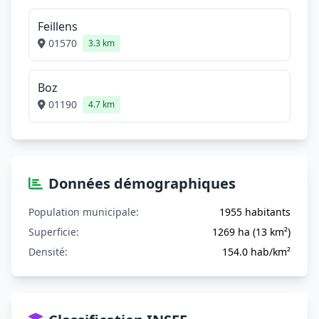
Feillens
01570
3.3 km
Boz
01190
4.7 km
Données démographiques
Population municipale:
1955 habitants
Superficie:
1269 ha (13 km²)
Densité:
154.0 hab/km²