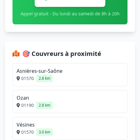
Appel gratuit - Du lundi au samedi de 8h à 20h
🎯 Couvreurs à proximité
Asnières-sur-Saône
01570
2.8 km
Ozan
01190
2.8 km
Vésines
01570
3.0 km