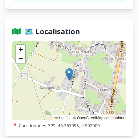
🗺️ Localisation
Voir sur OpenStreetMap
+
−
Leaflet
|
© OpenStreetMap contributors
📍 Coordonnées GPS: 46.363998, 4.902000