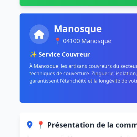
Manosque
📍 04100 Manosque
✨ Service Couvreur
À Manosque, les artisans couvreurs du secteur
techniques de couverture. Zinguerie, isolation
garantissent l'étanchéité et la longévité de vot
📍 Présentation de la com