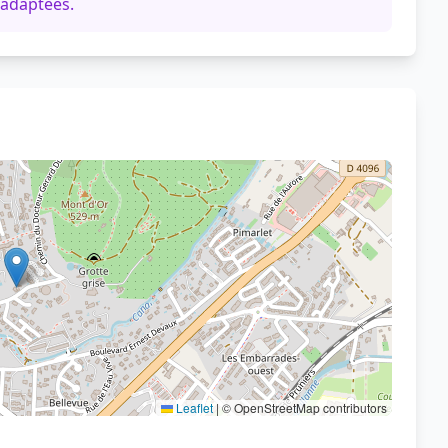
 adaptées.
Voir sur OpenStreetMap
Leaflet
|
© OpenStreetMap contributors