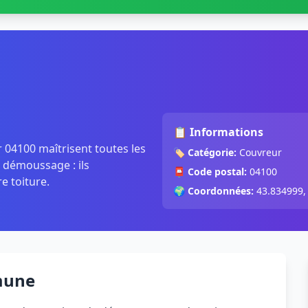
📋 Informations
 04100 maîtrisent toutes les
🏷️
Catégorie:
Couvreur
, démoussage : ils
📮
Code postal:
04100
re toiture.
🌍
Coordonnées:
43.834999,
mune