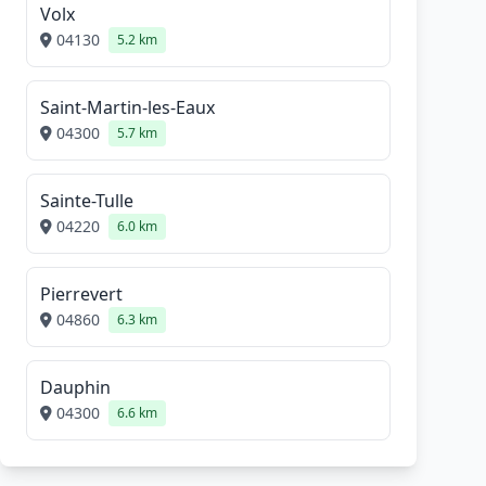
Volx
04130
5.2 km
Saint-Martin-les-Eaux
04300
5.7 km
Sainte-Tulle
04220
6.0 km
Pierrevert
04860
6.3 km
Dauphin
04300
6.6 km