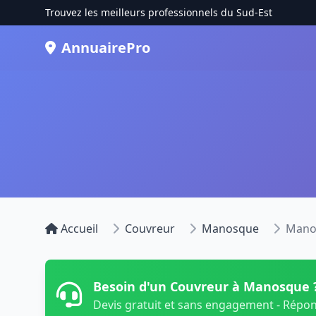
Trouvez les meilleurs professionnels du Sud-Est
AnnuairePro
Accueil
Couvreur
Manosque
Mano
Besoin d'un Couvreur à Manosque 
Devis gratuit et sans engagement - Répo