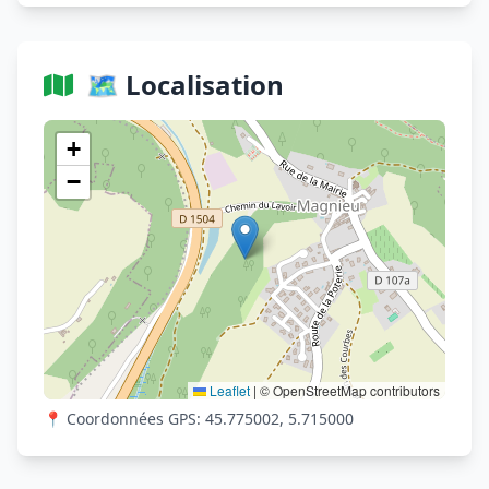
🗺️ Localisation
Voir sur OpenStreetMap
+
−
Leaflet
|
© OpenStreetMap contributors
📍 Coordonnées GPS: 45.775002, 5.715000