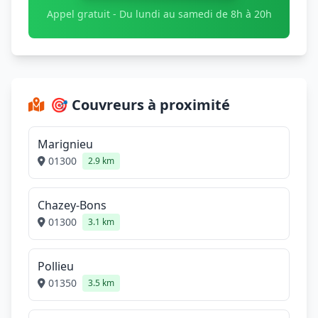
Appel gratuit - Du lundi au samedi de 8h à 20h
🎯 Couvreurs à proximité
Marignieu
01300
2.9 km
Chazey-Bons
01300
3.1 km
Pollieu
01350
3.5 km