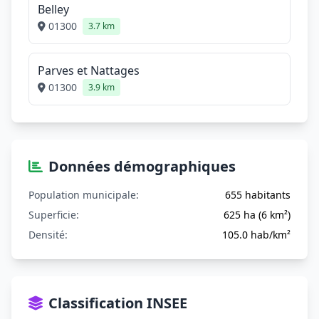
Belley
01300
3.7 km
Parves et Nattages
01300
3.9 km
Données démographiques
Population municipale:
655 habitants
Superficie:
625 ha (6 km²)
Densité:
105.0 hab/km²
Classification INSEE