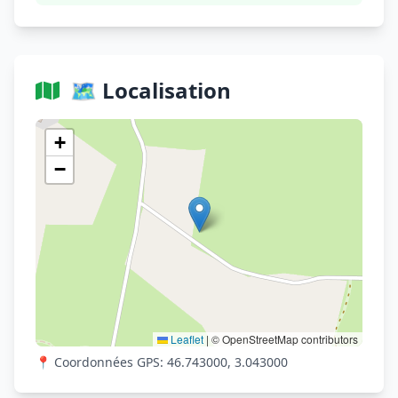
🗺️ Localisation
Voir sur OpenStreetMap
+
−
Leaflet
|
© OpenStreetMap contributors
📍 Coordonnées GPS: 46.743000, 3.043000