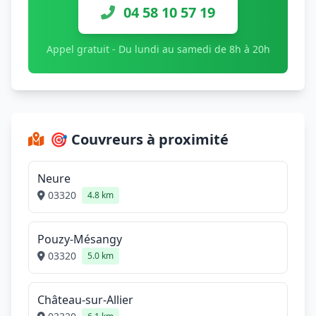
04 58 10 57 19
Appel gratuit - Du lundi au samedi de 8h à 20h
🎯 Couvreurs à proximité
Neure
03320
4.8 km
Pouzy-Mésangy
03320
5.0 km
Château-sur-Allier