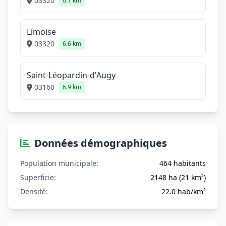
03320
6.1 km
Limoise
03320
6.6 km
Saint-Léopardin-d'Augy
03160
6.9 km
Données démographiques
Population municipale:
464 habitants
Superficie:
2148 ha (21 km²)
Densité:
22.0 hab/km²