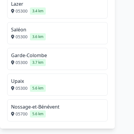
Lazer
05300
3.4 km
Saléon
05300
3.6 km
Garde-Colombe
05300
3.7 km
Upaix
05300
5.6 km
Nossage-et-Bénévent
05700
5.6 km