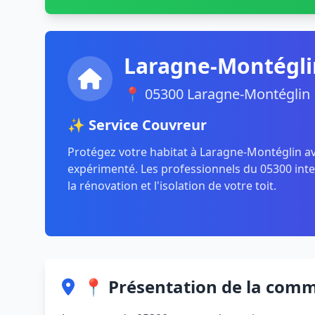
Laragne-Montégli
📍 05300 Laragne-Montéglin
✨ Service Couvreur
Protégez votre habitat à Laragne-Montéglin a
expérimenté. Les professionnels du 05300 inte
la rénovation et l'isolation de votre toit.
📍 Présentation de la com