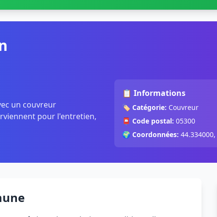
n
📋 Informations
vec un couvreur
🏷️
Catégorie:
Couvreur
rviennent pour l'entretien,
📮
Code postal:
05300
🌍
Coordonnées:
44.334000,
mune