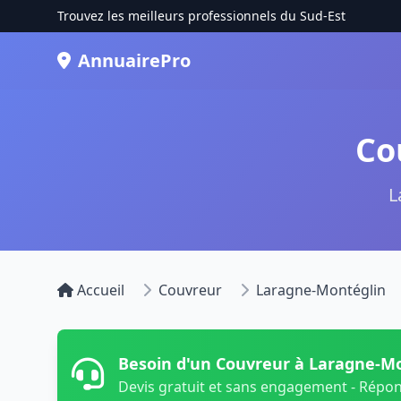
Trouvez les meilleurs professionnels du Sud-Est
AnnuairePro
Co
L
Accueil
Couvreur
Laragne-Montéglin
Besoin d'un Couvreur à Laragne-Mo
Devis gratuit et sans engagement - Répo