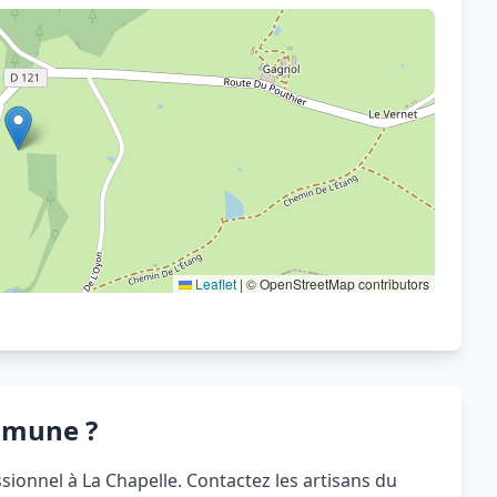
Voir sur OpenStreetMap
Leaflet
|
© OpenStreetMap contributors
mmune ?
ionnel à La Chapelle. Contactez les artisans du