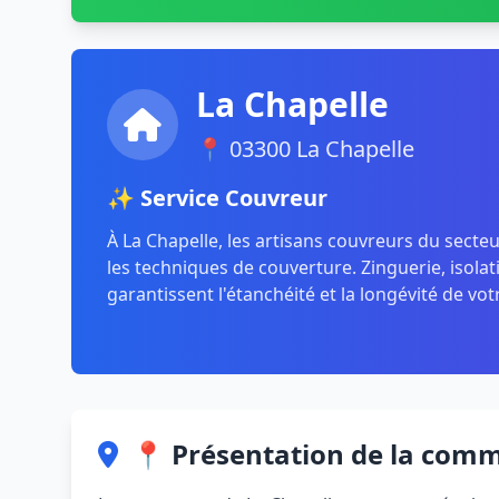
La Chapelle
📍 03300 La Chapelle
✨ Service Couvreur
À La Chapelle, les artisans couvreurs du secte
les techniques de couverture. Zinguerie, isolat
garantissent l'étanchéité et la longévité de vot
📍 Présentation de la com