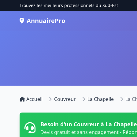
Trouvez les meilleurs professionnels du Sud-Est
AnnuairePro
Accueil
Couvreur
La Chapelle
La C
Besoin d'un Couvreur à La Chapelle
Devis gratuit et sans engagement - Répo