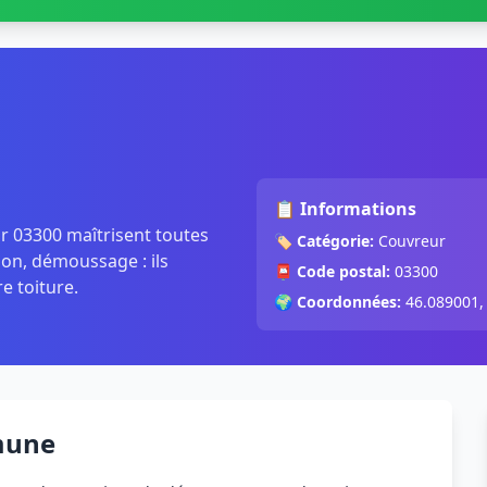
📋 Informations
ur 03300 maîtrisent toutes
🏷️
Catégorie:
Couvreur
ion, démoussage : ils
📮
Code postal:
03300
re toiture.
🌍
Coordonnées:
46.089001,
mune