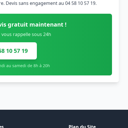
ure. Devis sans engagement au 04 58 10 57 19.
is gratuit maintenant !
 vous rappelle sous 24h
58 10 57 19
undi au samedi de 8h à 20h
es
Plan du Site