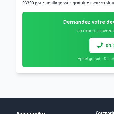
03300 pour un diagnostic gratuit de votre toit
Demandez votre dev
Un expert couvreur
04 
Appel gratuit - Du l
Catégori
AnnuairePro