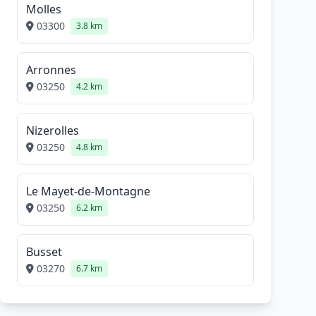
Molles
03300
3.8 km
Arronnes
03250
4.2 km
Nizerolles
03250
4.8 km
Le Mayet-de-Montagne
03250
6.2 km
Busset
03270
6.7 km